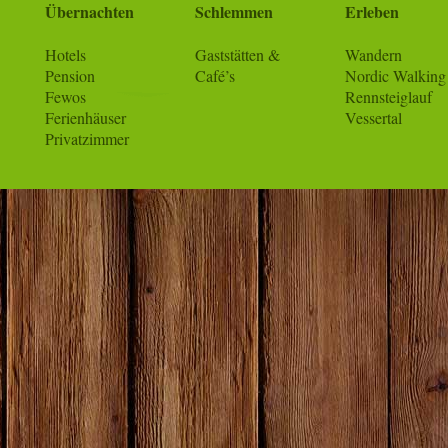
Übernachten
Schlemmen
Erleben
Hotels
Gaststätten &
Wandern
Pension
Café’s
Nordic Walking
Fewos
Rennsteiglauf
Ferienhäuser
Vessertal
Privatzimmer