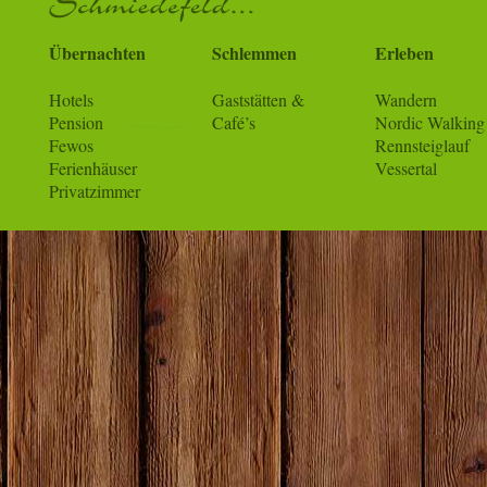
Übernachten
Schlemmen
Erleben
Hotels
Gaststätten &
Wandern
Pension
Café’s
Nordic Walking
Fewos
Rennsteiglauf
Ferienhäuser
Vessertal
Privatzimmer