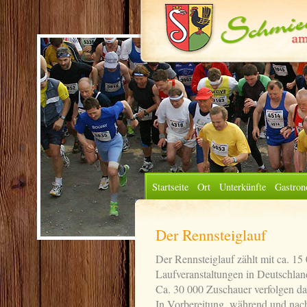
Startseite
Ort
Unterkünfte
Gastron
Der Rennsteiglauf
Der Rennsteiglauf zählt mit ca. 1
Laufveranstaltungen in Deutschland
Ca. 30 000 Zuschauer verfolgen das
In Vorbereitung, während und nach