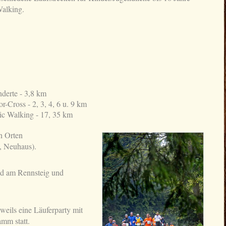
alking.
nderte - 3,8 km
r-Cross - 2, 3, 4, 6 u. 9 km
c Walking - 17, 35 km
en Orten
, Neuhaus).
ld am Rennsteig und
eweils eine Läuferparty mit
mm statt.