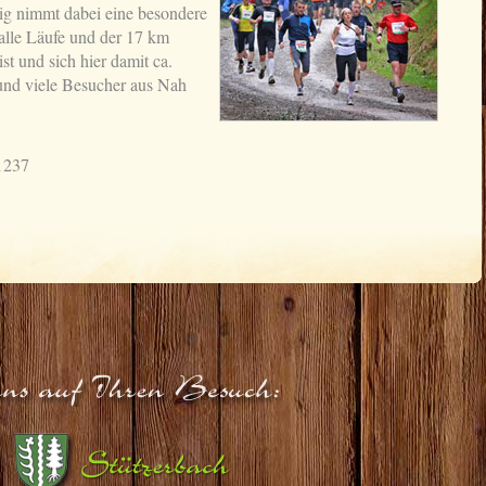
ig nimmt dabei eine besondere
r alle Läufe und der 17 km
t und sich hier damit ca.
und viele Besucher aus Nah
61237