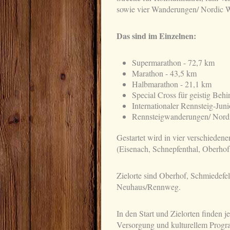
sowie vier Wanderungen/ Nordic W
Das sind im Einzelnen:
Supermarathon - 72,7 km
Marathon - 43,5 km
Halbmarathon - 21,1 km
Special Cross für geistig Behi
Internationaler Rennsteig-Junio
Rennsteigwanderungen/ Nordi
Gestartet wird in vier verschieden
(Eisenach, Schnepfenthal, Oberhof
Zielorte sind Oberhof, Schmiedefe
Neuhaus/Rennweg.
In den Start und Zielorten finden j
Versorgung und kulturellem Progra