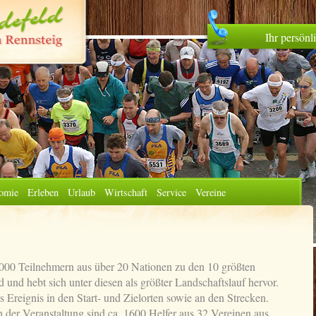
Ihr persön
omie
Erleben
Urlaub
Wirtschaft
Service
Vereine
5 000 Teilnehmern aus über 20 Nationen zu den 10 größten
 und hebt sich unter diesen als größter Landschaftslauf hervor.
 Ereignis in den Start- und Zielorten sowie an den Strecken.
 der Veranstaltung sind ca. 1600 Helfer aus 32 Vereinen aus