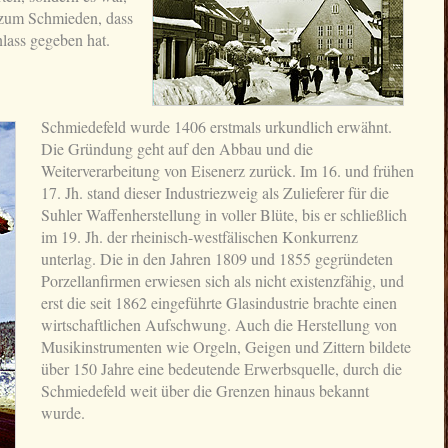
 zum Schmieden, dass
ass gegeben hat.
Schmiedefeld wurde 1406 erstmals urkundlich erwähnt.
Die Gründung geht auf den Abbau und die
Weiterverarbeitung von Eisenerz zurück. Im 16. und frühen
17. Jh. stand dieser Industriezweig als Zulieferer für die
Suhler Waffenherstellung in voller Blüte, bis er schließlich
im 19. Jh. der rheinisch-westfälischen Konkurrenz
unterlag. Die in den Jahren 1809 und 1855 gegründeten
Porzellanfirmen erwiesen sich als nicht existenzfähig, und
erst die seit 1862 eingeführte Glasindustrie brachte einen
wirtschaftlichen Aufschwung. Auch die Herstellung von
Musikinstrumenten wie Orgeln, Geigen und Zittern bildete
über 150 Jahre eine bedeutende Erwerbsquelle, durch die
Schmiedefeld weit über die Grenzen hinaus bekannt
wurde.