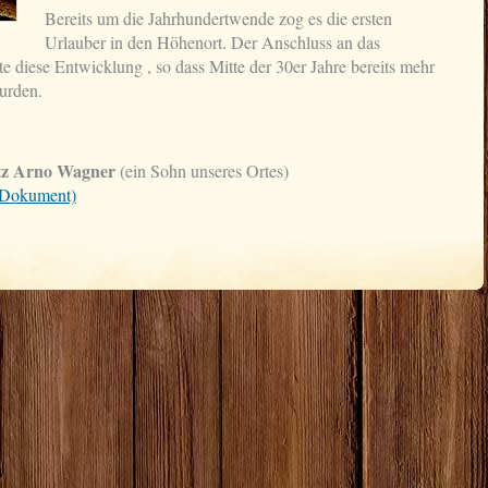
Bereits um die Jahrhundertwende zog es die ersten
Urlauber in den Höhenort. Der Anschluss an das
e diese Entwicklung , so dass Mitte der 30er Jahre bereits mehr
urden.
tz Arno Wagner
(ein Sohn unseres Ortes)
df-Dokument)