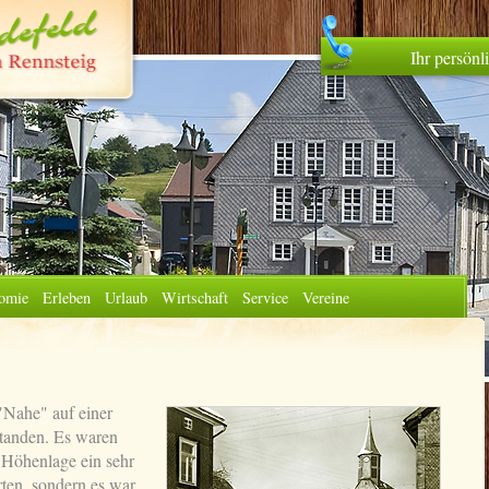
Ihr persön
omie
Erleben
Urlaub
Wirtschaft
Service
Vereine
"Nahe" auf einer
standen. Es waren
r Höhenlage ein sehr
rten, sondern es war,