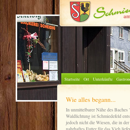
Startseite
Ort
Unterkünfte
Gastron
Wie alles begann...
In unmittelbarer Nähe des Baches 
Waldlichtung ist Schmiedefeld ent
jedoch nicht die Wiesen, die in de
nahrhaftes Futter für das Vieh liefe