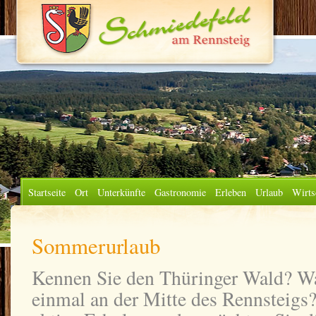
Startseite
Ort
Unterkünfte
Gastronomie
Erleben
Urlaub
Wirts
Sommerurlaub
Kennen Sie den Thüringer Wald? Wa
einmal an der Mitte des Rennsteigs?