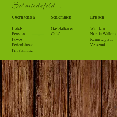
Übernachten
Schlemmen
Erleben
Hotels
Gaststätten &
Wandern
Pension
Café’s
Nordic Walking
Fewos
Rennsteiglauf
Ferienhäuser
Vessertal
Privatzimmer