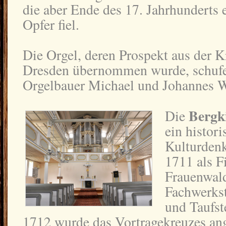
die aber Ende des 17. Jahrhundert
Opfer fiel.
Die Orgel, deren Prospekt aus der K
Dresden übernommen wurde, schufe
Orgelbauer Michael und Johannes 
Bergki
Die
ein histori
Kulturden
1711 als F
Frauenwald
Fachwerks
und Taufste
1712 wurde das Vortragekreuzes ang