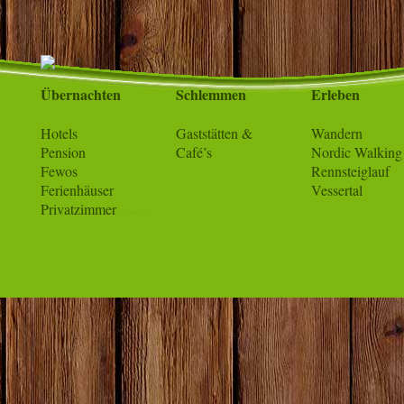
Übernachten
Schlemmen
Erleben
Hotels
Gaststätten &
Wandern
Pension
Café’s
Nordic Walking
Fewos
Rennsteiglauf
Ferienhäuser
Vessertal
Privatzimmer