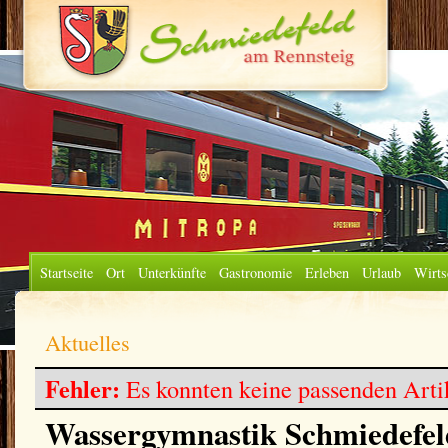
Startseite
Ort
Unterkünfte
Gastronomie
Erleben
Urlaub
Wirts
Aktuelles
Fehler:
Es konnten keine passenden Arti
Wassergymnastik Schmiedefe