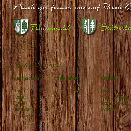
Übernachten
Schlemmen
Erleben
Hotels
Gaststätten &
Wandern
Pension
Café’s
Nordic Walking
Fewos
Rennsteiglauf
Ferienhäuser
Vessertal
Privatzimmer