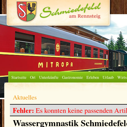
Startseite
Ort
Unterkünfte
Gastronomie
Erleben
Urlaub
Wirts
Aktuelles
Fehler:
Es konnten keine passenden Arti
Wassergymnastik Schmiedefe