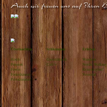
Übernachten
Schlemmen
Erleben
Hotels
Gaststätten &
Wandern
Pension
Café’s
Nordic Walking
Fewos
Rennsteiglauf
Ferienhäuser
Vessertal
Privatzimmer