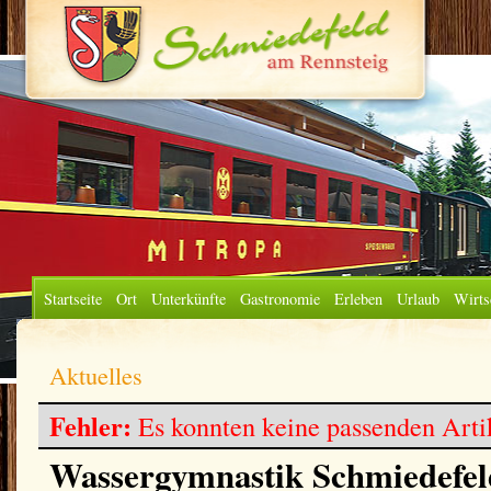
Startseite
Ort
Unterkünfte
Gastronomie
Erleben
Urlaub
Wirts
Aktuelles
Fehler:
Es konnten keine passenden Arti
Wassergymnastik Schmiedefe