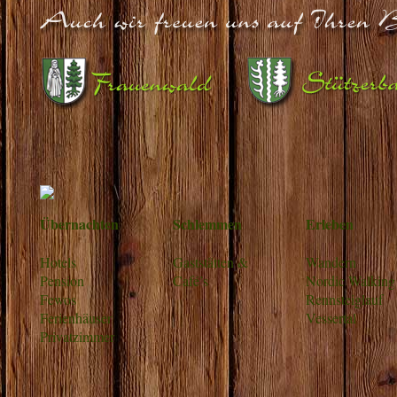
Übernachten
Schlemmen
Erleben
Hotels
Gaststätten &
Wandern
Pension
Café’s
Nordic Walking
Fewos
Rennsteiglauf
Ferienhäuser
Vessertal
Privatzimmer