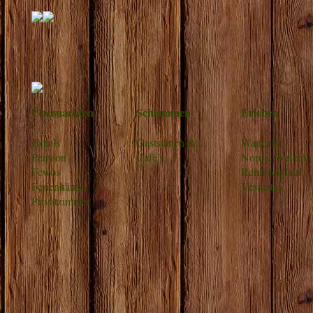
Übernachten
Schlemmen
Erleben
Hotels
Gaststätten &
Wandern
Pension
Café’s
Nordic Walking
Fewos
Rennsteiglauf
Ferienhäuser
Vessertal
Privatzimmer