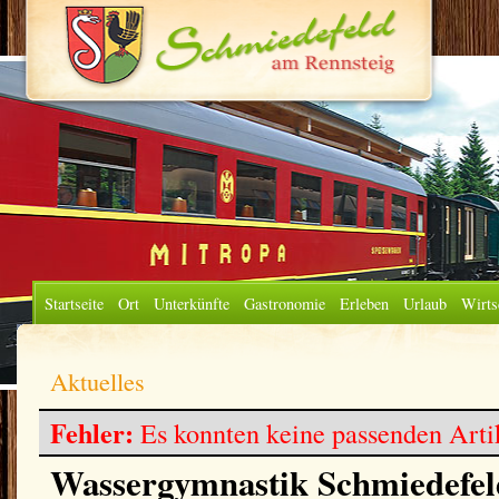
Startseite
Ort
Unterkünfte
Gastronomie
Erleben
Urlaub
Wirts
Aktuelles
Fehler:
Es konnten keine passenden Arti
Wassergymnastik Schmiedefe