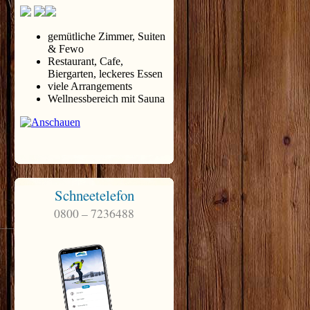
Schneetelefon
0800 – 7236488