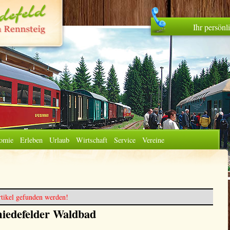
Ihr persön
omie
Erleben
Urlaub
Wirtschaft
Service
Vereine
tikel gefunden werden!
iedefelder Waldbad