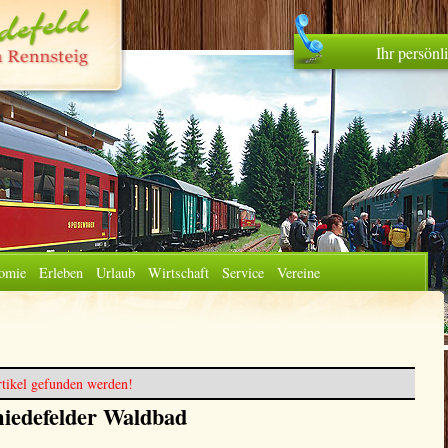
Ihr persön
omie
Erleben
Urlaub
Wirtschaft
Service
Vereine
tikel gefunden werden!
iedefelder Waldbad