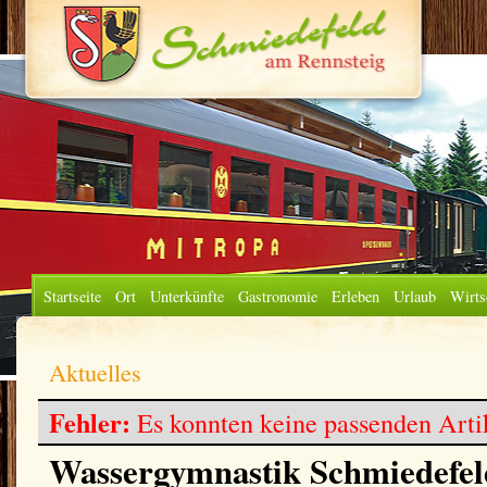
Startseite
Ort
Unterkünfte
Gastronomie
Erleben
Urlaub
Wirts
Aktuelles
Fehler:
Es konnten keine passenden Arti
Wassergymnastik Schmiedefe