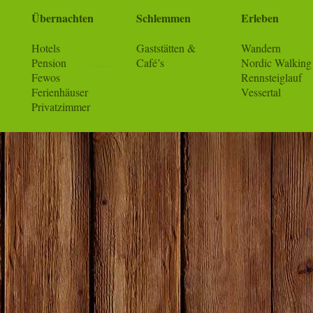
Übernachten
Schlemmen
Erleben
Hotels
Gaststätten &
Wandern
Pension
Café’s
Nordic Walking
Fewos
Rennsteiglauf
Ferienhäuser
Vessertal
Privatzimmer