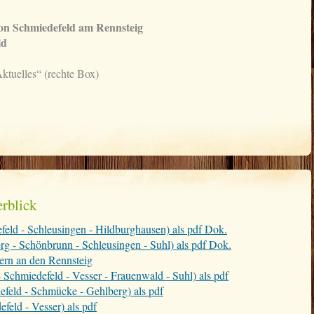
ion Schmiedefeld am Rennsteig
ld
ktuelles“ (rechte Box)
rblick
feld - Schleusingen - Hildburghausen) als pdf Dok.
rg - Schönbrunn - Schleusingen - Suhl) als pdf Dok.
ern an den Rennsteig
 Schmiedefeld - Vesser - Frauenwald - Suhl) als pdf
efeld - Schmücke - Gehlberg) als pdf
feld - Vesser) als pdf