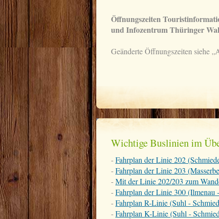
Öffnungszeiten Touristinformat
und Infozentrum Thüringer Wa
Geänderte Öffnungszeiten siehe „A
Wichtige Buslinien im Übe
-
Fahrplan der Linie 202 (Schmiede
-
Fahrplan der Linie 203 (Masserbe
-
Mit der Linie 202/203 zum Wand
-
Fahrplan der Linie 300 (Ilmenau -
-
Fahrplan R-Linie (Suhl - Schmied
-
Fahrplan K-Linie (Suhl - Schmiede