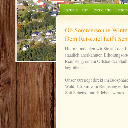
Startseite
Ort
Unterkünfte
Gastron
Ob Sommersonne-Winter
Dein Reiseziel heißt Sc
Hiermit möchten wir Sie auf den In
staatlich anerkannten Erholungsor
Rennsteig, einem Ortsteil der Stadt
begrüßen.
Unser Ort liegt direkt im Biosphär
Wald, 1,5 km vom Rennsteig entfern
Zeit Sehens- und Erlebenswertes.