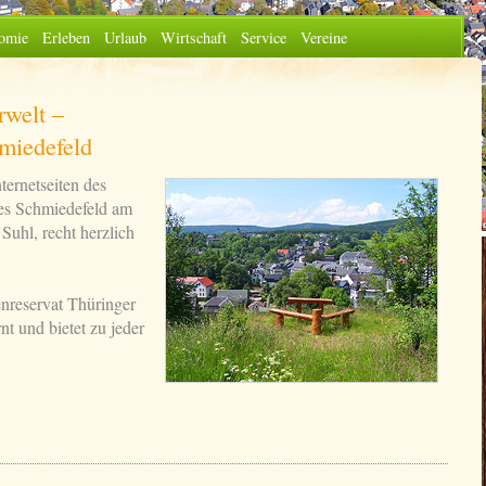
omie
Erleben
Urlaub
Wirtschaft
Service
Vereine
welt –
hmiedefeld
ternetseiten des
tes Schmiedefeld am
 Suhl, recht herzlich
enreservat Thüringer
t und bietet zu jeder