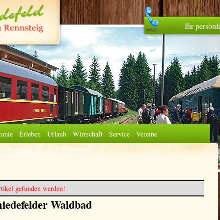
Ihr persön
omie
Erleben
Urlaub
Wirtschaft
Service
Vereine
tikel gefunden werden!
iedefelder Waldbad