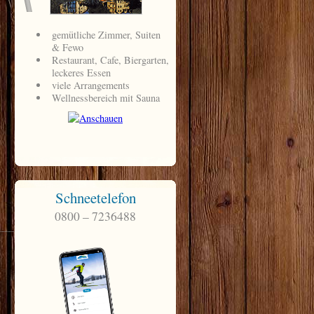
Schneetelefon
0800 – 7236488