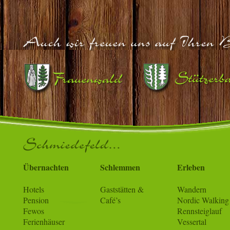
Übernachten
Schlemmen
Erleben
Hotels
Gaststätten &
Wandern
Pension
Café’s
Nordic Walking
Fewos
Rennsteiglauf
Ferienhäuser
Vessertal