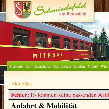
Startseite
Ort
Unterkünfte
Gastronomie
Erleben
Urlaub
Wirts
Aktuelles
Fehler:
Es konnten keine passenden Arti
Anfahrt & Mobilität