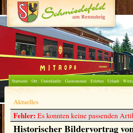
Startseite
Ort
Unterkünfte
Gastronomie
Erleben
Urlaub
Wirts
Aktuelles
Fehler:
Es konnten keine passenden Arti
Historischer Bildervortrag vo