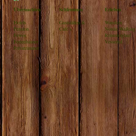
Übernachten
Schlemmen
Erleben
Hotels
Gaststätten &
Wandern
Pension
Café’s
Nordic Walking
Fewos
Rennsteiglauf
Ferienhäuser
Vessertal
Privatzimmer