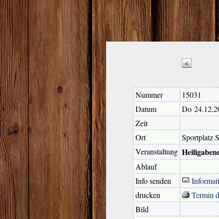
<
Nummer
15031
Datum
Do 24.12.2
Zeit
Ort
Sportplatz 
Veranstaltung
Heiligaben
Ablauf
Info senden
Informat
drucken
Termin 
Bild