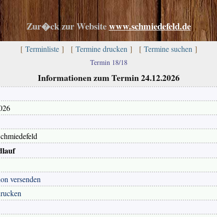
Zur�ck zur Website
www.schmiedefeld.de
[
Terminliste
] [
Termine drucken
] [
Termine suchen
]
Termin 18/18
Informationen zum Termin 24.12.2026
026
Schmiedefeld
dlauf
ion versenden
drucken